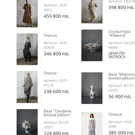
Артикул:
23LD-K
Артикул:
23LD-
398 800
РУБ.
DRS3
459 800
РУБ.
Скульптура
Платье
"Ювента"
Артикул:
23LD-
Артикул:
32LD23
DDR34
WJ489
346 800
ЦЕНА ПО
РУБ.
ЗАПРОСУ
Платок
Ваза "Марокк
limited edition
Артикул:
LD23-
PPL78
Артикул:
8LC23-
LE020
238 600
РУБ.
56 900
РУБ.
Ваза "Трюфель
Платье
limited edition"
Артикул:
LD23-
Артикул:
8LC23-
D389
LE021
389 000
124 800
РУБ.
РУБ.