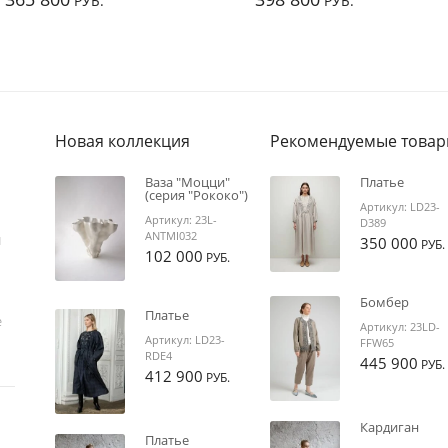
РУБ.
РУБ.
Новая коллекция
Рекомендуемые това
Ваза "Моцци"
Платье
(серия "Рококо")
Артикул:
LD23-
Артикул:
23L-
D389
ANTMI032
й
350 000
РУБ.
102 000
РУБ.
Бомбер
Платье
е
Артикул:
23LD-
Артикул:
LD23-
FFW65
RDE4
445 900
РУБ.
412 900
РУБ.
Кардиган
Платье