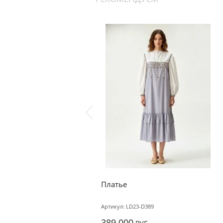
Платье
Артикул:
LD23-D389
389 000