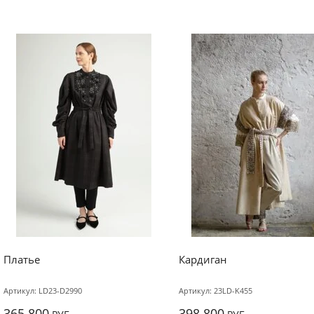
Платье
Кардиган
Артикул:
LD23-D2990
Артикул:
23LD-K455
365 800
398 800