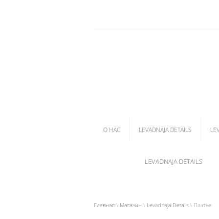
О НАС
LEVADNAJA DETAILS
LE
LEVADNAJA DETAILS
Главная
\
Магазин
\
Levadnaja Details
\ Платье