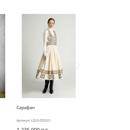
Сарафан
Жилет
Артикул:
LD23-DSS321
Артикул:
23LD-JJ987
1 235 000
419 800