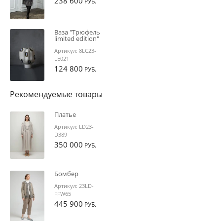
238 600
РУБ.
Ваза "Трюфель
limited edition"
Артикул:
8LC23-
LE021
124 800
РУБ.
Рекомендуемые товары
Платье
Артикул:
LD23-
D389
350 000
РУБ.
Бомбер
Артикул:
23LD-
FFW65
445 900
РУБ.