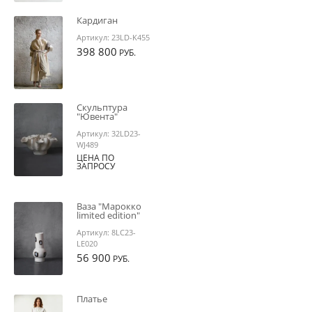
Кардиган
Артикул:
23LD-K455
398 800
РУБ.
Скульптура
"Ювента"
Артикул:
32LD23-
WJ489
ЦЕНА ПО
ЗАПРОСУ
Ваза "Марокко
limited edition"
Артикул:
8LC23-
LE020
56 900
РУБ.
Платье