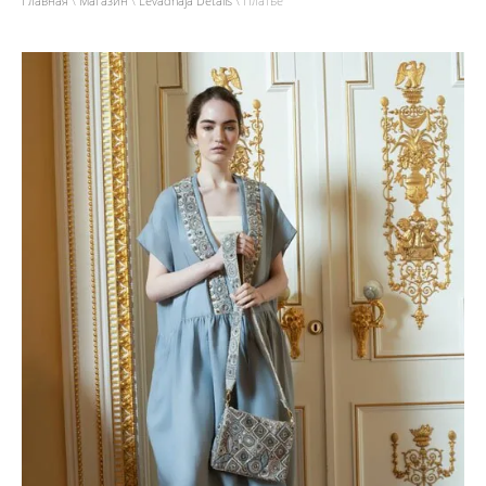
Главная
\
Магазин
\
Levadnaja Details
\ Платье